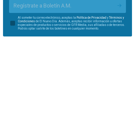
Regístrate a Boletín A.M.
Al someter tu correo electrónico, aceptas la
Política de Privacidad
y
Términos y
Condiciones
de El Nuevo Día. Además, aceptas recibir información u ofertas
especiales de productos o servicios de GFR Media, sus afiliadas o de terceros.
Podrás optar salirte de los boletines en cualquier momento.