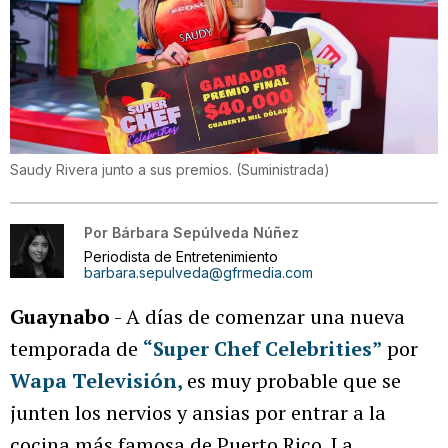
Saudy Rivera junto a sus premios.
(
Suministrada
)
Por
Bárbara Sepúlveda Núñez
Periodista de Entretenimiento
barbara.sepulveda@gfrmedia.com
Guaynabo
- A días de comenzar una nueva
temporada de
“Super Chef Celebrities”
por
Wapa Televisión,
es muy probable que se
junten los nervios y ansias por entrar a la
cocina más famosa de Puerto Rico. La