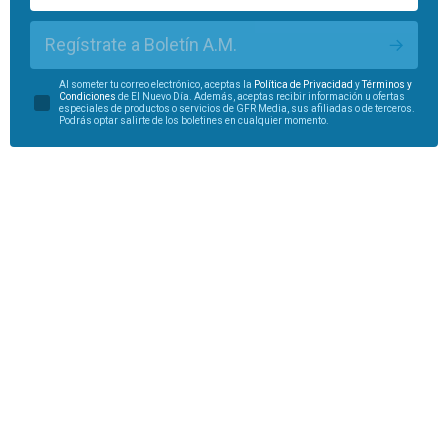
Regístrate a Boletín A.M.
Al someter tu correo electrónico, aceptas la
Política de Privacidad
y
Términos y
Condiciones
de El Nuevo Día. Además, aceptas recibir información u ofertas
especiales de productos o servicios de GFR Media, sus afiliadas o de terceros.
Podrás optar salirte de los boletines en cualquier momento.