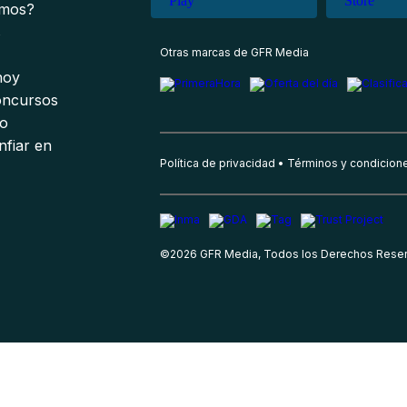
omos?
s
Otras marcas de GFR Media
 hoy
oncursos
io
nfiar en
Política de privacidad
Términos y condicion
©
2026
GFR Media, Todos los Derechos Rese