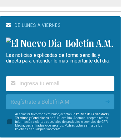
DE LUNES A VIERNES
Boletín A.M.
Las noticias explicadas de forma sencilla y
directa para entender lo más importante del día.
Regístrate a Boletín A.M.
Al someter tu correo electrónico, aceptas la
Política de Privacidad
y
Términos y Condiciones
de El Nuevo Día. Además, aceptas recibir
información u ofertas especiales de productos o servicios de GFR
Media, sus afiliadas o de terceros. Podrás optar salirte de los
boletines en cualquier momento.