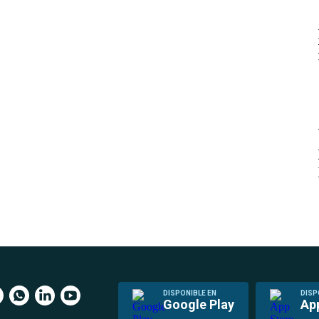
DISPONIBLE EN
DISP
Google Play
Ap