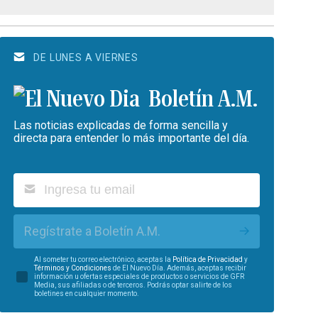
DE LUNES A VIERNES
Boletín A.M.
Las noticias explicadas de forma sencilla y
directa para entender lo más importante del día.
Regístrate a Boletín A.M.
Al someter tu correo electrónico, aceptas la
Política de Privacidad
y
Términos y Condiciones
de El Nuevo Día. Además, aceptas recibir
información u ofertas especiales de productos o servicios de GFR
Media, sus afiliadas o de terceros. Podrás optar salirte de los
boletines en cualquier momento.