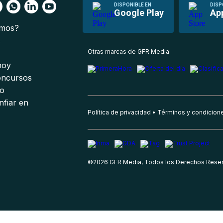
DISPONIBLE EN
DISP
Google Play
Ap
omos?
s
Otras marcas de GFR Media
 hoy
oncursos
io
nfiar en
Política de privacidad
Términos y condicion
©
2026
GFR Media, Todos los Derechos Rese