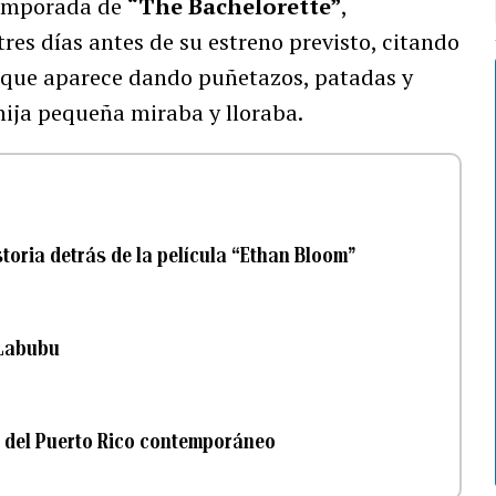
temporada de
“The Bachelorette”
,
tres días antes de su estreno previsto, citando
 que aparece dando puñetazos, patadas y
hija pequeña miraba y lloraba.
storia detrás de la película “Ethan Bloom”
 Labubu
co del Puerto Rico contemporáneo