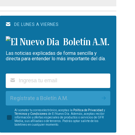
DE LUNES A VIERNES
Boletín A.M.
Las noticias explicadas de forma sencilla y
directa para entender lo más importante del día.
Regístrate a Boletín A.M.
Al someter tu correo electrónico, aceptas la
Política de Privacidad
y
Términos y Condiciones
de El Nuevo Día. Además, aceptas recibir
información u ofertas especiales de productos o servicios de GFR
Media, sus afiliadas o de terceros. Podrás optar salirte de los
boletines en cualquier momento.