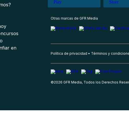
omos?
s
Otras marcas de GFR Media
 hoy
oncursos
io
nfiar en
Política de privacidad
Términos y condicion
©
2026
GFR Media, Todos los Derechos Rese