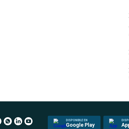
DISPONIBLE EN
DISP
Google Play
Ap