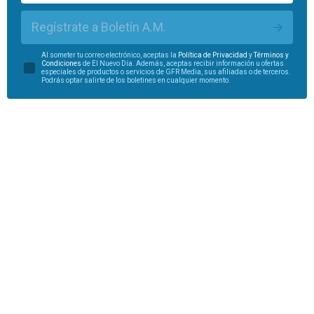
Regístrate a Boletín A.M.
Al someter tu correo electrónico, aceptas la
Política de Privacidad
y
Términos y
Condiciones
de El Nuevo Día. Además, aceptas recibir información u ofertas
especiales de productos o servicios de GFR Media, sus afiliadas o de terceros.
Podrás optar salirte de los boletines en cualquier momento.