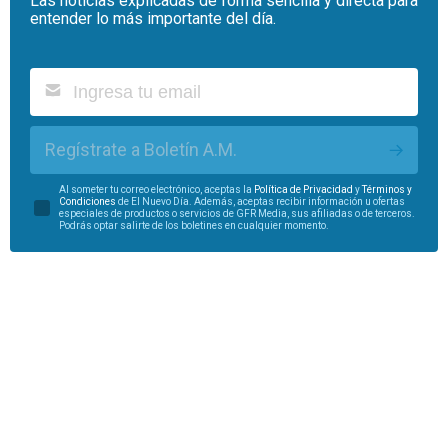
Las noticias explicadas de forma sencilla y directa para
entender lo más importante del día.
Regístrate a Boletín A.M.
Al someter tu correo electrónico, aceptas la
Política de Privacidad
y
Términos y
Condiciones
de El Nuevo Día. Además, aceptas recibir información u ofertas
especiales de productos o servicios de GFR Media, sus afiliadas o de terceros.
Podrás optar salirte de los boletines en cualquier momento.