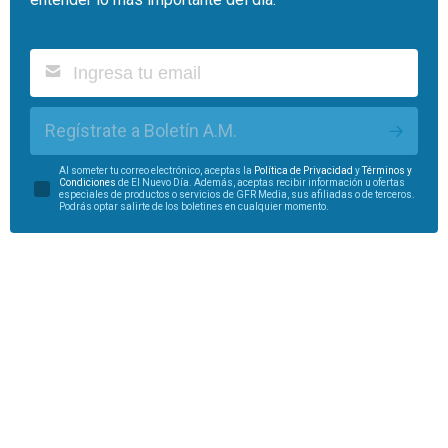
Regístrate a Boletín A.M.
Al someter tu correo electrónico, aceptas la
Política de Privacidad
y
Términos y
Condiciones
de El Nuevo Día. Además, aceptas recibir información u ofertas
especiales de productos o servicios de GFR Media, sus afiliadas o de terceros.
Podrás optar salirte de los boletines en cualquier momento.