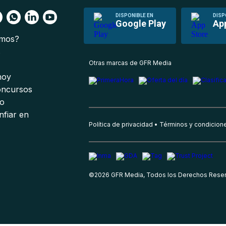
DISPONIBLE EN
DISP
Google Play
Ap
omos?
s
Otras marcas de GFR Media
 hoy
oncursos
io
nfiar en
Política de privacidad
Términos y condicion
©
2026
GFR Media, Todos los Derechos Rese