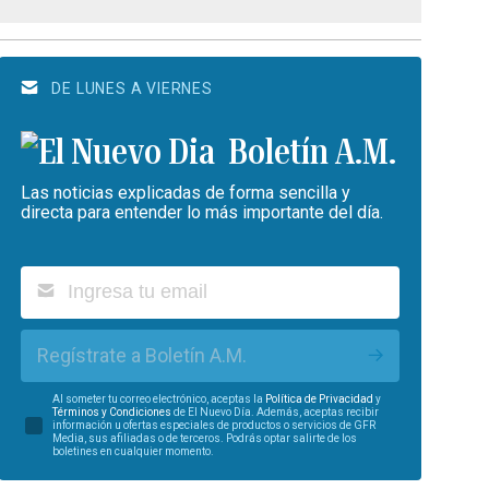
DE LUNES A VIERNES
Boletín A.M.
Las noticias explicadas de forma sencilla y
directa para entender lo más importante del día.
Regístrate a Boletín A.M.
Al someter tu correo electrónico, aceptas la
Política de Privacidad
y
Términos y Condiciones
de El Nuevo Día. Además, aceptas recibir
información u ofertas especiales de productos o servicios de GFR
Media, sus afiliadas o de terceros. Podrás optar salirte de los
boletines en cualquier momento.