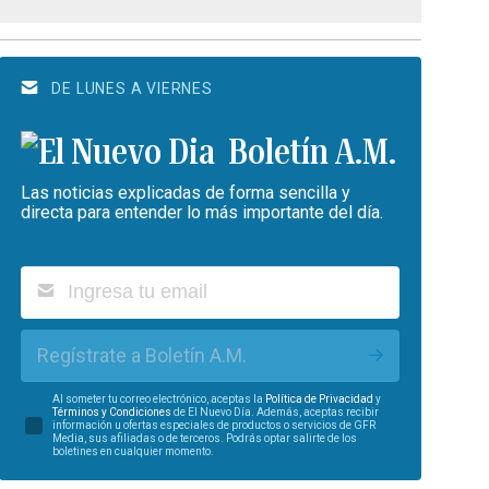
DE LUNES A VIERNES
Boletín A.M.
Las noticias explicadas de forma sencilla y
directa para entender lo más importante del día.
Regístrate a Boletín A.M.
Al someter tu correo electrónico, aceptas la
Política de Privacidad
y
Términos y Condiciones
de El Nuevo Día. Además, aceptas recibir
información u ofertas especiales de productos o servicios de GFR
Media, sus afiliadas o de terceros. Podrás optar salirte de los
boletines en cualquier momento.