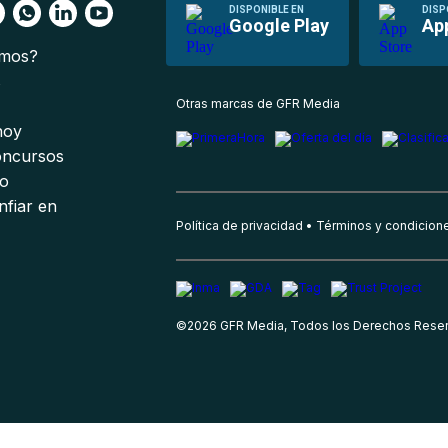
DISPONIBLE EN
DISP
Google Play
Ap
omos?
s
Otras marcas de GFR Media
 hoy
oncursos
io
nfiar en
Política de privacidad
Términos y condicion
©
2026
GFR Media, Todos los Derechos Rese