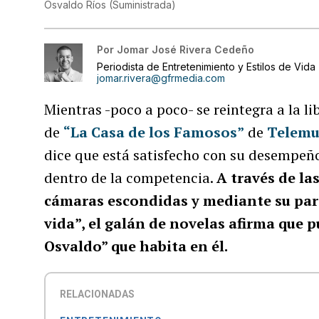
Osvaldo Ríos
(
Suministrada
)
Por
Jomar José Rivera Cedeño
Periodista de Entretenimiento y Estilos de Vida
jomar.rivera@gfrmedia.com
Mientras -poco a poco- se reintegra a la l
de
“La Casa de los Famosos”
de
Telem
dice que está satisfecho con su desempeñ
dentro de la competencia.
A través de la
cámaras escondidas y mediante su parti
vida”, el galán de novelas afirma que 
Osvaldo” que habita en él.
RELACIONADAS