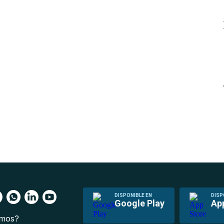
DISPONIBLE EN
DISP
Google Play
Ap
omos?