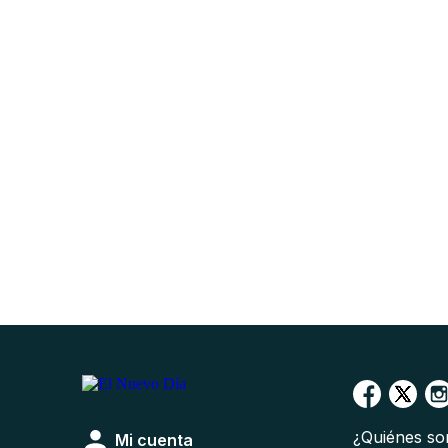
¿Quiénes s
Mi cuenta