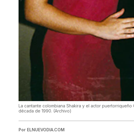
La cantante colombiana Shakira y el actor puertorriqueño 
década de 1990.
(
Archivo
)
Por
ELNUEVODIA.COM