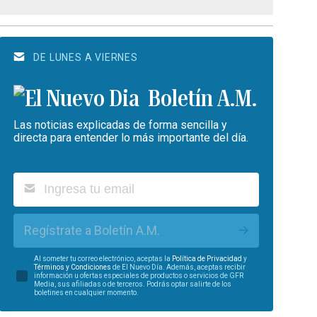
DE LUNES A VIERNES
Boletín A.M.
Las noticias explicadas de forma sencilla y
directa para entender lo más importante del día.
Regístrate a Boletín A.M.
Al someter tu correo electrónico, aceptas la
Política de Privacidad
y
Términos y Condiciones
de El Nuevo Día. Además, aceptas recibir
información u ofertas especiales de productos o servicios de GFR
Media, sus afiliadas o de terceros. Podrás optar salirte de los
boletines en cualquier momento.