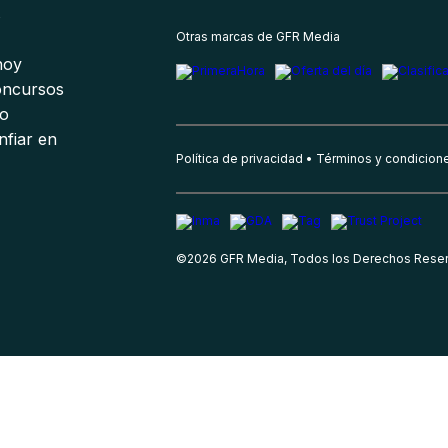
s
Otras marcas de GFR Media
 hoy
oncursos
io
nfiar en
Política de privacidad
Términos y condicion
©
2026
GFR Media, Todos los Derechos Rese