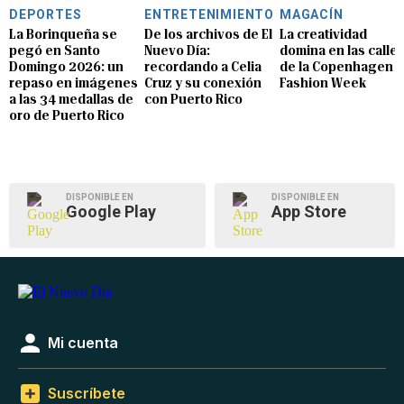
DEPORTES
ENTRETENIMIENTO
MAGACÍN
La Borinqueña se
De los archivos de El
La creatividad
pegó en Santo
Nuevo Día:
domina en las calle
Domingo 2026: un
recordando a Celia
de la Copenhagen
repaso en imágenes
Cruz y su conexión
Fashion Week
a las 34 medallas de
con Puerto Rico
oro de Puerto Rico
DISPONIBLE EN
DISPONIBLE EN
Google Play
App Store
Mi cuenta
Suscríbete