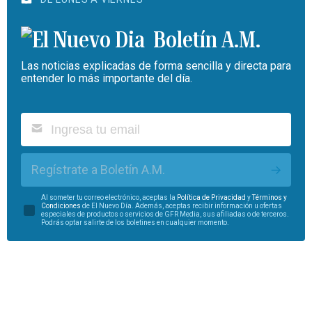
Boletín A.M.
Las noticias explicadas de forma sencilla y directa para
entender lo más importante del día.
Regístrate a Boletín A.M.
Al someter tu correo electrónico, aceptas la
Política de Privacidad
y
Términos y
Condiciones
de El Nuevo Día. Además, aceptas recibir información u ofertas
especiales de productos o servicios de GFR Media, sus afiliadas o de terceros.
Podrás optar salirte de los boletines en cualquier momento.