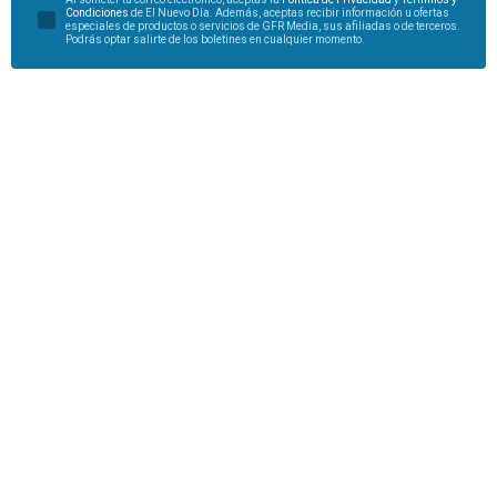
Condiciones
de El Nuevo Día. Además, aceptas recibir información u ofertas
especiales de productos o servicios de GFR Media, sus afiliadas o de terceros.
Podrás optar salirte de los boletines en cualquier momento.