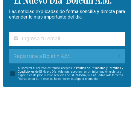
Boletín A.M.
Las noticias explicadas de forma sencilla y directa para
entender lo más importante del día.
Regístrate a Boletín A.M.
Al someter tu correo electrónico, aceptas la
Política de Privacidad
y
Términos y
Condiciones
de El Nuevo Día. Además, aceptas recibir información u ofertas
especiales de productos o servicios de GFR Media, sus afiliadas o de terceros.
Podrás optar salirte de los boletines en cualquier momento.