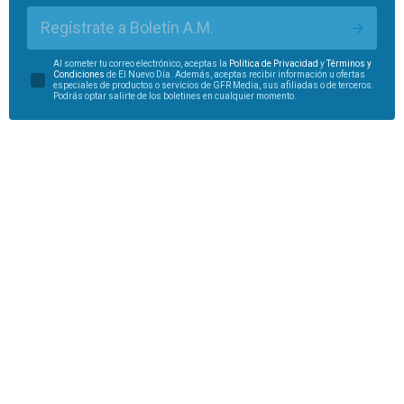
Regístrate a Boletín A.M.
Al someter tu correo electrónico, aceptas la
Política de Privacidad
y
Términos y
Condiciones
de El Nuevo Día. Además, aceptas recibir información u ofertas
especiales de productos o servicios de GFR Media, sus afiliadas o de terceros.
Podrás optar salirte de los boletines en cualquier momento.