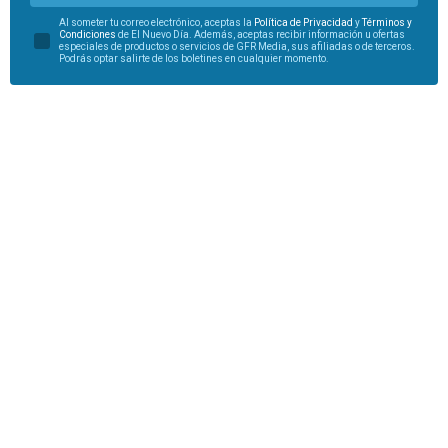
Al someter tu correo electrónico, aceptas la
Política de Privacidad
y
Términos y
Condiciones
de El Nuevo Día. Además, aceptas recibir información u ofertas
especiales de productos o servicios de GFR Media, sus afiliadas o de terceros.
Podrás optar salirte de los boletines en cualquier momento.