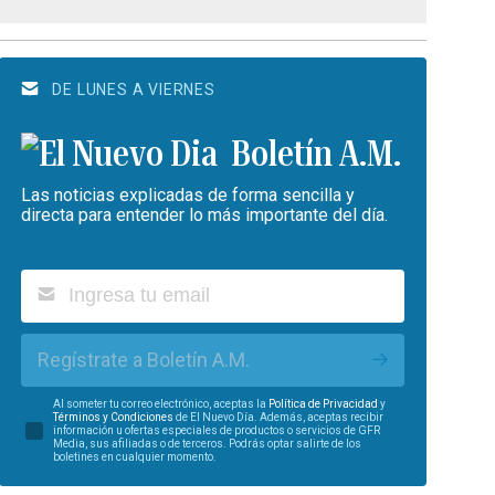
DE LUNES A VIERNES
Boletín A.M.
Las noticias explicadas de forma sencilla y
directa para entender lo más importante del día.
Regístrate a Boletín A.M.
Al someter tu correo electrónico, aceptas la
Política de Privacidad
y
Términos y Condiciones
de El Nuevo Día. Además, aceptas recibir
información u ofertas especiales de productos o servicios de GFR
Media, sus afiliadas o de terceros. Podrás optar salirte de los
boletines en cualquier momento.