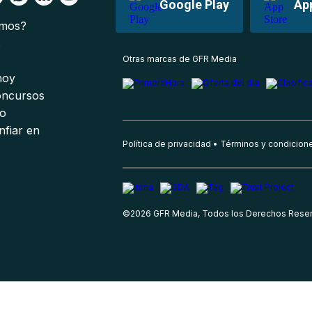
Google Play
Ap
omos?
s
Otras marcas de GFR Media
 hoy
oncursos
io
nfiar en
Política de privacidad
Términos y condicion
©
2026
GFR Media, Todos los Derechos Rese