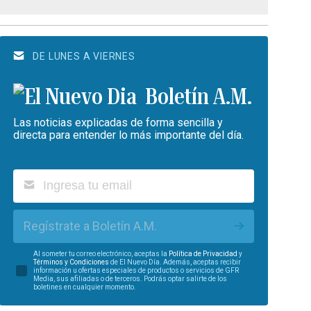
DE LUNES A VIERNES
Boletín A.M.
Las noticias explicadas de forma sencilla y
directa para entender lo más importante del día.
Regístrate a Boletín A.M.
Al someter tu correo electrónico, aceptas la
Política de Privacidad
y
Términos y Condiciones
de El Nuevo Día. Además, aceptas recibir
información u ofertas especiales de productos o servicios de GFR
Media, sus afiliadas o de terceros. Podrás optar salirte de los
boletines en cualquier momento.