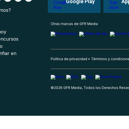
Google Play
Ap
omos?
s
Otras marcas de GFR Media
 hoy
oncursos
io
nfiar en
Política de privacidad
Términos y condicion
©
2026
GFR Media, Todos los Derechos Rese