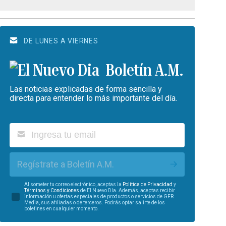
DE LUNES A VIERNES
Boletín A.M.
Las noticias explicadas de forma sencilla y
directa para entender lo más importante del día.
Regístrate a Boletín A.M.
Al someter tu correo electrónico, aceptas la
Política de Privacidad
y
Términos y Condiciones
de El Nuevo Día. Además, aceptas recibir
información u ofertas especiales de productos o servicios de GFR
Media, sus afiliadas o de terceros. Podrás optar salirte de los
boletines en cualquier momento.