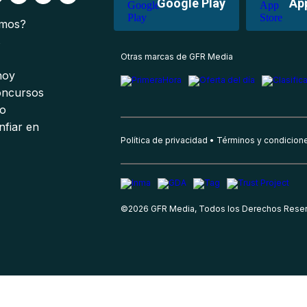
Google Play
Ap
omos?
s
Otras marcas de GFR Media
 hoy
oncursos
io
nfiar en
Política de privacidad
Términos y condicion
©
2026
GFR Media, Todos los Derechos Rese