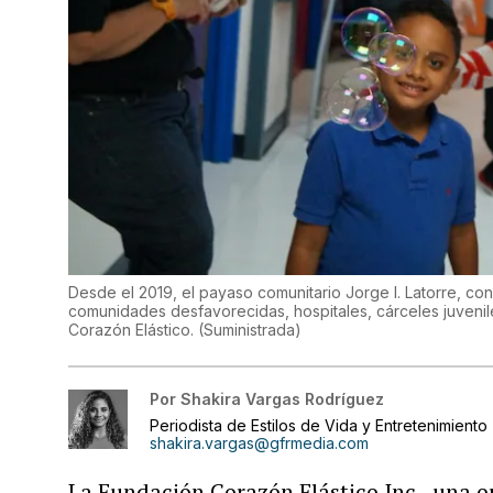
Desde el 2019, el payaso comunitario Jorge I. Latorre, c
comunidades desfavorecidas, hospitales, cárceles juvenile
Corazón Elástico.
(
Suministrada
)
Por
Shakira Vargas Rodríguez
Periodista de Estilos de Vida y Entretenimiento
shakira.vargas@gfrmedia.com
La Fundación Corazón Elástico Inc., una o