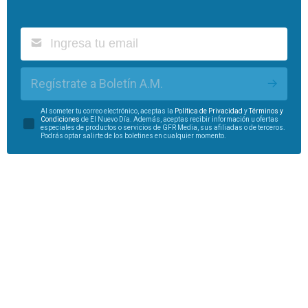
Regístrate a Boletín A.M.
Al someter tu correo electrónico, aceptas la
Política de Privacidad
y
Términos y
Condiciones
de El Nuevo Día. Además, aceptas recibir información u ofertas
especiales de productos o servicios de GFR Media, sus afiliadas o de terceros.
Podrás optar salirte de los boletines en cualquier momento.