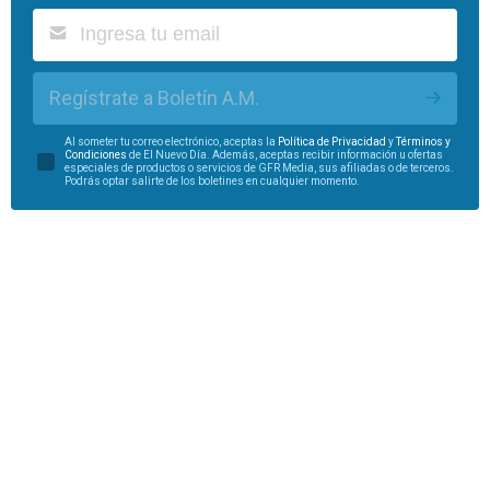
Regístrate a Boletín A.M.
Al someter tu correo electrónico, aceptas la
Política de Privacidad
y
Términos y
Condiciones
de El Nuevo Día. Además, aceptas recibir información u ofertas
especiales de productos o servicios de GFR Media, sus afiliadas o de terceros.
Podrás optar salirte de los boletines en cualquier momento.