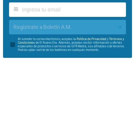
Regístrate a Boletín A.M.
Al someter tu correo electrónico, aceptas la
Política de Privacidad
y
Términos y
Condiciones
de El Nuevo Día. Además, aceptas recibir información u ofertas
especiales de productos o servicios de GFR Media, sus afiliadas o de terceros.
Podrás optar salirte de los boletines en cualquier momento.