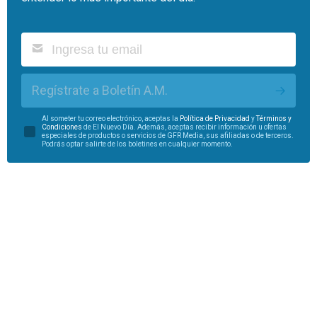
Regístrate a Boletín A.M.
Al someter tu correo electrónico, aceptas la
Política de Privacidad
y
Términos y
Condiciones
de El Nuevo Día. Además, aceptas recibir información u ofertas
especiales de productos o servicios de GFR Media, sus afiliadas o de terceros.
Podrás optar salirte de los boletines en cualquier momento.