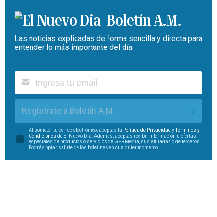
Boletín A.M.
Las noticias explicadas de forma sencilla y directa para
entender lo más importante del día.
Regístrate a Boletín A.M.
Al someter tu correo electrónico, aceptas la
Política de Privacidad
y
Términos y
Condiciones
de El Nuevo Día. Además, aceptas recibir información u ofertas
especiales de productos o servicios de GFR Media, sus afiliadas o de terceros.
Podrás optar salirte de los boletines en cualquier momento.