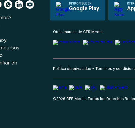
DISPONIBLE EN
DISP
Google Play
Ap
omos?
s
Otras marcas de GFR Media
 hoy
oncursos
io
nfiar en
Política de privacidad
Términos y condicion
©
2026
GFR Media, Todos los Derechos Rese