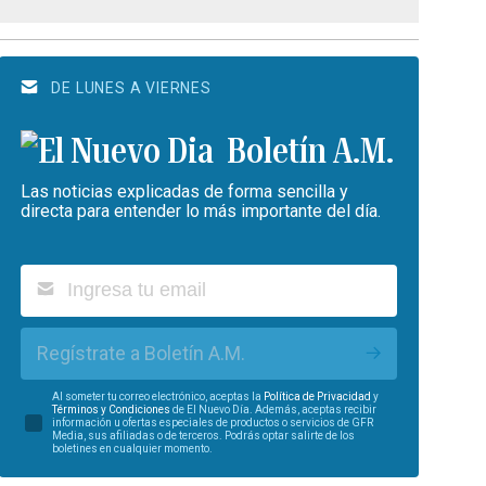
DE LUNES A VIERNES
Boletín A.M.
Las noticias explicadas de forma sencilla y
directa para entender lo más importante del día.
Regístrate a Boletín A.M.
Al someter tu correo electrónico, aceptas la
Política de Privacidad
y
Términos y Condiciones
de El Nuevo Día. Además, aceptas recibir
información u ofertas especiales de productos o servicios de GFR
Media, sus afiliadas o de terceros. Podrás optar salirte de los
boletines en cualquier momento.