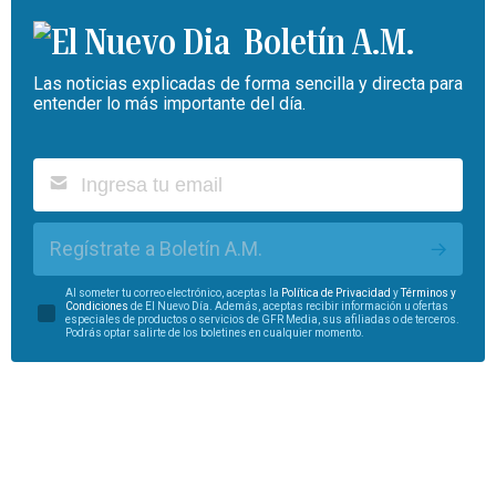
Boletín A.M.
Las noticias explicadas de forma sencilla y directa para
entender lo más importante del día.
Regístrate a Boletín A.M.
Al someter tu correo electrónico, aceptas la
Política de Privacidad
y
Términos y
Condiciones
de El Nuevo Día. Además, aceptas recibir información u ofertas
especiales de productos o servicios de GFR Media, sus afiliadas o de terceros.
Podrás optar salirte de los boletines en cualquier momento.