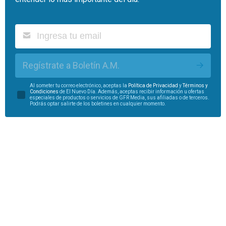
Regístrate a Boletín A.M.
Al someter tu correo electrónico, aceptas la
Política de Privacidad
y
Términos y
Condiciones
de El Nuevo Día. Además, aceptas recibir información u ofertas
especiales de productos o servicios de GFR Media, sus afiliadas o de terceros.
Podrás optar salirte de los boletines en cualquier momento.