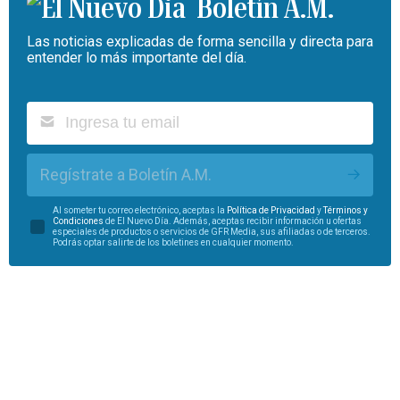
Boletín A.M.
Las noticias explicadas de forma sencilla y directa para
entender lo más importante del día.
Regístrate a Boletín A.M.
Al someter tu correo electrónico, aceptas la
Política de Privacidad
y
Términos y
Condiciones
de El Nuevo Día. Además, aceptas recibir información u ofertas
especiales de productos o servicios de GFR Media, sus afiliadas o de terceros.
Podrás optar salirte de los boletines en cualquier momento.