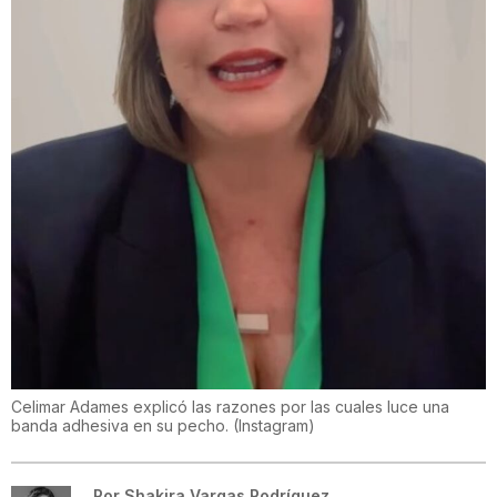
Celimar Adames explicó las razones por las cuales luce una
banda adhesiva en su pecho.
(
Instagram
)
Por
Shakira Vargas Rodríguez