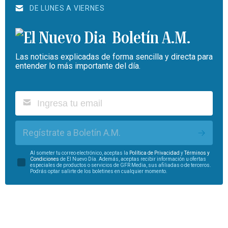
DE LUNES A VIERNES
Boletín A.M.
Las noticias explicadas de forma sencilla y directa para
entender lo más importante del día.
Regístrate a Boletín A.M.
Al someter tu correo electrónico, aceptas la
Política de Privacidad
y
Términos y
Condiciones
de El Nuevo Día. Además, aceptas recibir información u ofertas
especiales de productos o servicios de GFR Media, sus afiliadas o de terceros.
Podrás optar salirte de los boletines en cualquier momento.