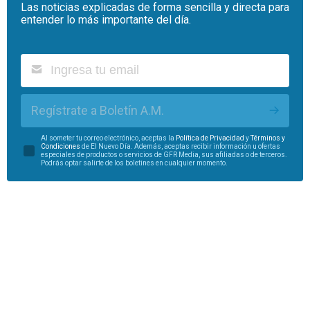
Las noticias explicadas de forma sencilla y directa para
entender lo más importante del día.
Regístrate a Boletín A.M.
Al someter tu correo electrónico, aceptas la
Política de Privacidad
y
Términos y
Condiciones
de El Nuevo Día. Además, aceptas recibir información u ofertas
especiales de productos o servicios de GFR Media, sus afiliadas o de terceros.
Podrás optar salirte de los boletines en cualquier momento.