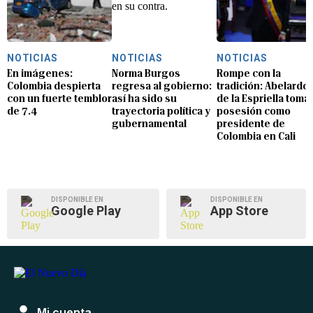
NOTICIAS
NOTICIAS
NOTICIAS
En imágenes:
Norma Burgos
Rompe con la
Colombia despierta
regresa al gobierno:
tradición: Abelardo
con un fuerte temblor
así ha sido su
de la Espriella toma
de 7.4
trayectoria política y
posesión como
gubernamental
presidente de
Colombia en Cali
DISPONIBLE EN
DISPONIBLE EN
Google Play
App Store
Mi cuenta