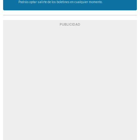
Podrás optar salirte de los boletines en cualquier momento.
PUBLICIDAD