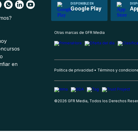
DISPONIBLE EN
DISP
Google Play
Ap
omos?
s
Otras marcas de GFR Media
 hoy
oncursos
io
nfiar en
Política de privacidad
Términos y condicion
©
2026
GFR Media, Todos los Derechos Rese