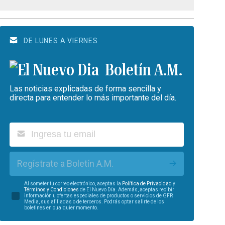
DE LUNES A VIERNES
Boletín A.M.
Las noticias explicadas de forma sencilla y
directa para entender lo más importante del día.
Regístrate a Boletín A.M.
Al someter tu correo electrónico, aceptas la
Política de Privacidad
y
Términos y Condiciones
de El Nuevo Día. Además, aceptas recibir
información u ofertas especiales de productos o servicios de GFR
Media, sus afiliadas o de terceros. Podrás optar salirte de los
boletines en cualquier momento.