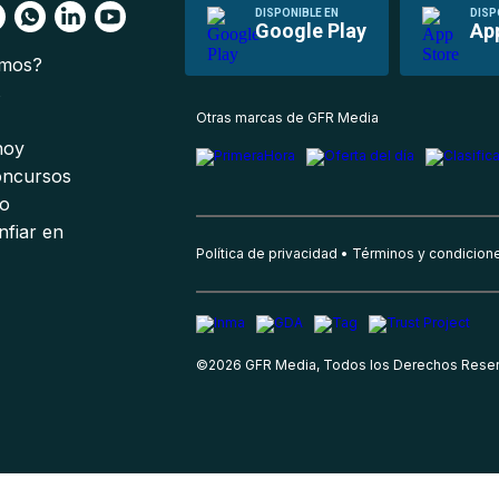
DISPONIBLE EN
DISP
Google Play
Ap
omos?
s
Otras marcas de GFR Media
 hoy
oncursos
io
nfiar en
Política de privacidad
Términos y condicion
©
2026
GFR Media, Todos los Derechos Rese