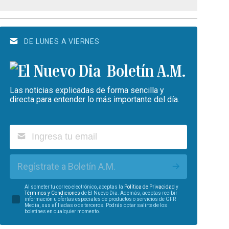
DE LUNES A VIERNES
Boletín A.M.
Las noticias explicadas de forma sencilla y
directa para entender lo más importante del día.
Regístrate a Boletín A.M.
Al someter tu correo electrónico, aceptas la
Política de Privacidad
y
Términos y Condiciones
de El Nuevo Día. Además, aceptas recibir
información u ofertas especiales de productos o servicios de GFR
Media, sus afiliadas o de terceros. Podrás optar salirte de los
boletines en cualquier momento.