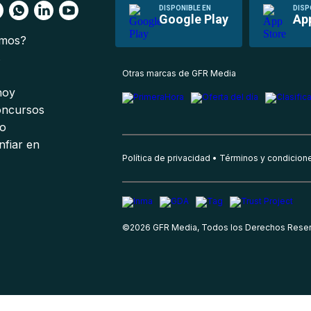
DISPONIBLE EN
DISP
Google Play
Ap
omos?
s
Otras marcas de GFR Media
 hoy
oncursos
io
nfiar en
Política de privacidad
Términos y condicion
©
2026
GFR Media, Todos los Derechos Rese