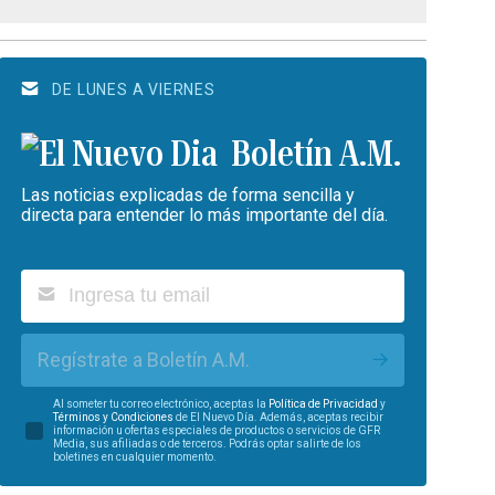
DE LUNES A VIERNES
Boletín A.M.
Las noticias explicadas de forma sencilla y
directa para entender lo más importante del día.
Regístrate a Boletín A.M.
Al someter tu correo electrónico, aceptas la
Política de Privacidad
y
Términos y Condiciones
de El Nuevo Día. Además, aceptas recibir
información u ofertas especiales de productos o servicios de GFR
Media, sus afiliadas o de terceros. Podrás optar salirte de los
boletines en cualquier momento.