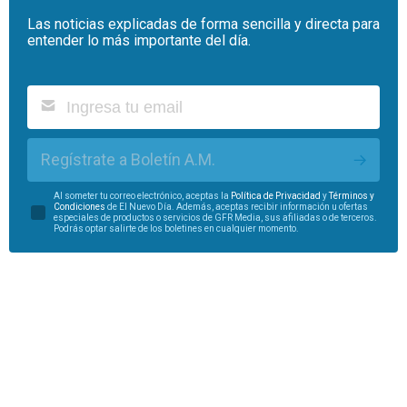
Las noticias explicadas de forma sencilla y directa para
entender lo más importante del día.
Regístrate a Boletín A.M.
Al someter tu correo electrónico, aceptas la
Política de Privacidad
y
Términos y
Condiciones
de El Nuevo Día. Además, aceptas recibir información u ofertas
especiales de productos o servicios de GFR Media, sus afiliadas o de terceros.
Podrás optar salirte de los boletines en cualquier momento.