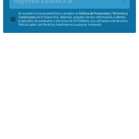
Regístrate a Boletín A.M.
Al someter tu correo electrónico, aceptas la
Política de Privacidad
y
Términos y
Condiciones
de El Nuevo Día. Además, aceptas recibir información u ofertas
especiales de productos o servicios de GFR Media, sus afiliadas o de terceros.
Podrás optar salirte de los boletines en cualquier momento.