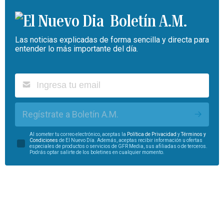
Boletín A.M.
Las noticias explicadas de forma sencilla y directa para
entender lo más importante del día.
Regístrate a Boletín A.M.
Al someter tu correo electrónico, aceptas la
Política de Privacidad
y
Términos y
Condiciones
de El Nuevo Día. Además, aceptas recibir información u ofertas
especiales de productos o servicios de GFR Media, sus afiliadas o de terceros.
Podrás optar salirte de los boletines en cualquier momento.