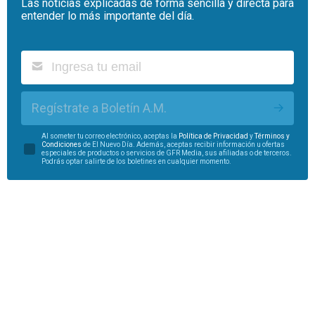
Las noticias explicadas de forma sencilla y directa para
entender lo más importante del día.
Regístrate a Boletín A.M.
Al someter tu correo electrónico, aceptas la
Política de Privacidad
y
Términos y
Condiciones
de El Nuevo Día. Además, aceptas recibir información u ofertas
especiales de productos o servicios de GFR Media, sus afiliadas o de terceros.
Podrás optar salirte de los boletines en cualquier momento.