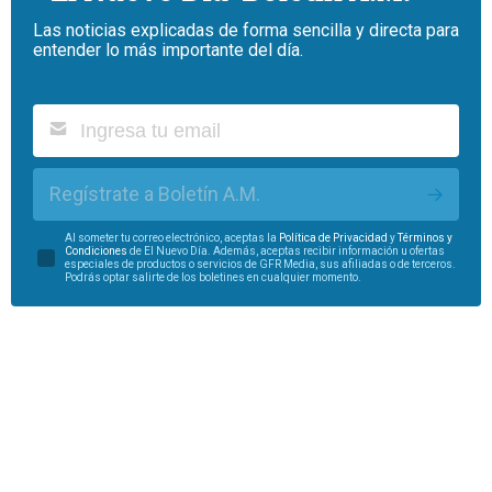
Las noticias explicadas de forma sencilla y directa para
entender lo más importante del día.
Regístrate a Boletín A.M.
Al someter tu correo electrónico, aceptas la
Política de Privacidad
y
Términos y
Condiciones
de El Nuevo Día. Además, aceptas recibir información u ofertas
especiales de productos o servicios de GFR Media, sus afiliadas o de terceros.
Podrás optar salirte de los boletines en cualquier momento.