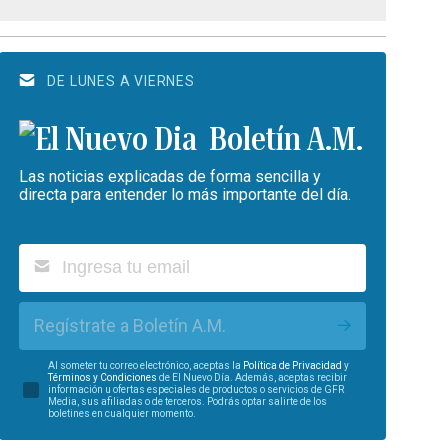
DE LUNES A VIERNES
Boletín A.M.
Las noticias explicadas de forma sencilla y
directa para entender lo más importante del día.
Regístrate a Boletín A.M.
Al someter tu correo electrónico, aceptas la
Política de Privacidad
y
Términos y Condiciones
de El Nuevo Día. Además, aceptas recibir
información u ofertas especiales de productos o servicios de GFR
Media, sus afiliadas o de terceros. Podrás optar salirte de los
boletines en cualquier momento.