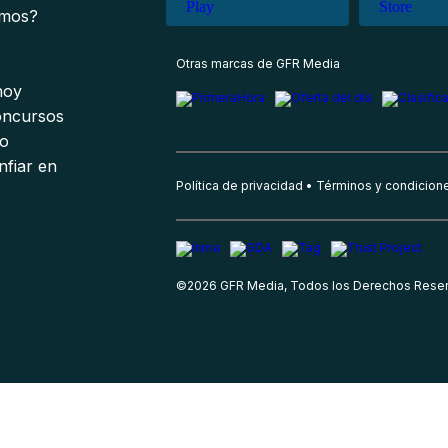
omos?
s
Otras marcas de GFR Media
 hoy
oncursos
io
nfiar en
Política de privacidad
Términos y condicion
©
2026
GFR Media, Todos los Derechos Rese