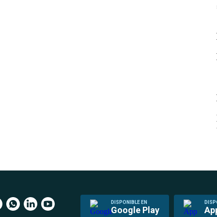
DISPONIBLE EN
DISP
Google Play
Ap