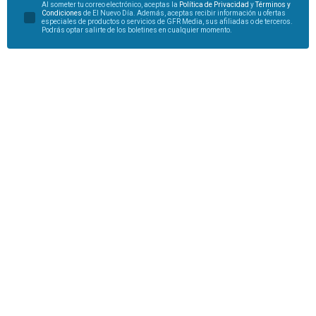
Al someter tu correo electrónico, aceptas la
Política de Privacidad
y
Términos y
Condiciones
de El Nuevo Día. Además, aceptas recibir información u ofertas
especiales de productos o servicios de GFR Media, sus afiliadas o de terceros.
Podrás optar salirte de los boletines en cualquier momento.