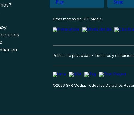
omos?
s
Otras marcas de GFR Media
 hoy
oncursos
io
nfiar en
Política de privacidad
Términos y condicion
©
2026
GFR Media, Todos los Derechos Rese