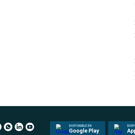
DISPONIBLE EN
DISP
Google Play
Ap