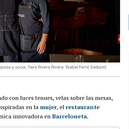
sposa y socia, Yaira Rivera Rivera.
(
Isabel Ferré Sadurní
)
o con luces tenues, velas sobre las mesas,
inspiradas en la
mujer
, el
restaurante
ómica innovadora en
Barceloneta
.