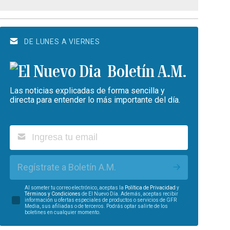
DE LUNES A VIERNES
Boletín A.M.
Las noticias explicadas de forma sencilla y
directa para entender lo más importante del día.
Regístrate a Boletín A.M.
Al someter tu correo electrónico, aceptas la
Política de Privacidad
y
Términos y Condiciones
de El Nuevo Día. Además, aceptas recibir
información u ofertas especiales de productos o servicios de GFR
Media, sus afiliadas o de terceros. Podrás optar salirte de los
boletines en cualquier momento.