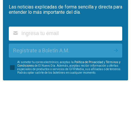
Las noticias explicadas de forma sencilla y directa para
entender lo más importante del día.
Regístrate a Boletín A.M.
Al someter tu correo electrónico, aceptas la
Política de Privacidad
y
Términos y
Condiciones
de El Nuevo Día. Además, aceptas recibir información u ofertas
especiales de productos o servicios de GFR Media, sus afiliadas o de terceros.
Podrás optar salirte de los boletines en cualquier momento.