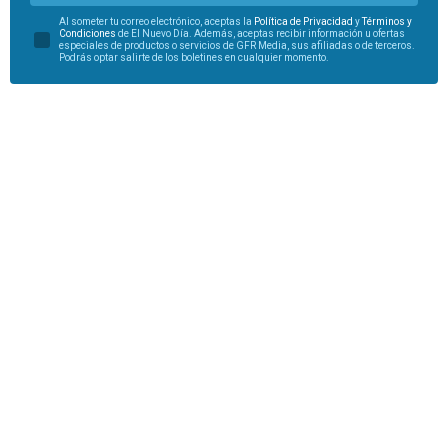
Al someter tu correo electrónico, aceptas la
Política de Privacidad
y
Términos y
Condiciones
de El Nuevo Día. Además, aceptas recibir información u ofertas
especiales de productos o servicios de GFR Media, sus afiliadas o de terceros.
Podrás optar salirte de los boletines en cualquier momento.