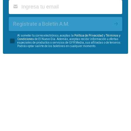
Regístrate a Boletín A.M.
Al someter tu correo electrónico, aceptas la
Política de Privacidad
y
Términos y
Condiciones
de El Nuevo Día. Además, aceptas recibir información u ofertas
especiales de productos o servicios de GFR Media, sus afiliadas o de terceros.
Podrás optar salirte de los boletines en cualquier momento.