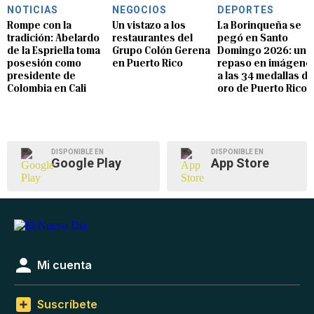
NOTICIAS
NEGOCIOS
DEPORTES
Rompe con la
Un vistazo a los
La Borinqueña se
tradición: Abelardo
restaurantes del
pegó en Santo
de la Espriella toma
Grupo Colón Gerena
Domingo 2026: un
posesión como
en Puerto Rico
repaso en imágene
presidente de
a las 34 medallas de
Colombia en Cali
oro de Puerto Rico
DISPONIBLE EN
DISPONIBLE EN
Google Play
App Store
Mi cuenta
Suscríbete