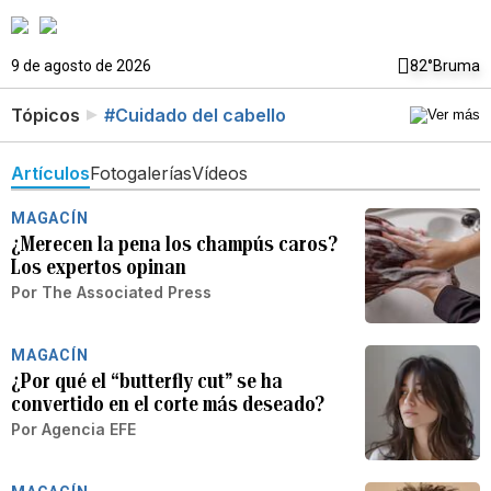
9 de agosto de 2026
82°
Bruma
Tópicos
#Cuidado del cabello
Artículos
Fotogalerías
Vídeos
MAGACÍN
¿Merecen la pena los champús caros?
Los expertos opinan
Por
The Associated Press
MAGACÍN
¿Por qué el “butterfly cut” se ha
convertido en el corte más deseado?
Por
Agencia EFE