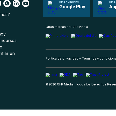
DISPONIBLE EN
DISP
Google Play
Ap
omos?
s
Otras marcas de GFR Media
 hoy
oncursos
io
nfiar en
Política de privacidad
Términos y condicion
©
2026
GFR Media, Todos los Derechos Rese