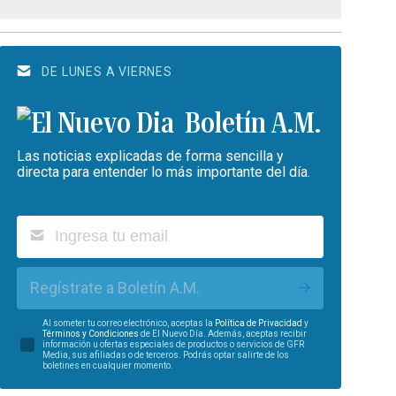
DE LUNES A VIERNES
Boletín A.M.
Las noticias explicadas de forma sencilla y
directa para entender lo más importante del día.
Regístrate a Boletín A.M.
Al someter tu correo electrónico, aceptas la
Política de Privacidad
y
Términos y Condiciones
de El Nuevo Día. Además, aceptas recibir
información u ofertas especiales de productos o servicios de GFR
Media, sus afiliadas o de terceros. Podrás optar salirte de los
boletines en cualquier momento.