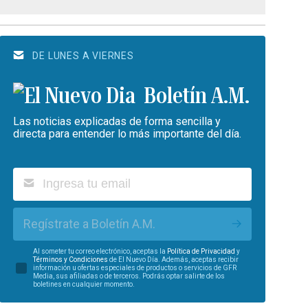
DE LUNES A VIERNES
Boletín A.M.
Las noticias explicadas de forma sencilla y
directa para entender lo más importante del día.
Regístrate a Boletín A.M.
Al someter tu correo electrónico, aceptas la
Política de Privacidad
y
Términos y Condiciones
de El Nuevo Día. Además, aceptas recibir
información u ofertas especiales de productos o servicios de GFR
Media, sus afiliadas o de terceros. Podrás optar salirte de los
boletines en cualquier momento.