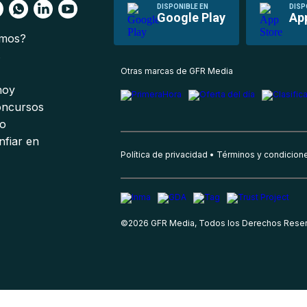
DISPONIBLE EN
DISP
Google Play
Ap
omos?
s
Otras marcas de GFR Media
 hoy
oncursos
io
nfiar en
Política de privacidad
Términos y condicion
©
2026
GFR Media, Todos los Derechos Rese