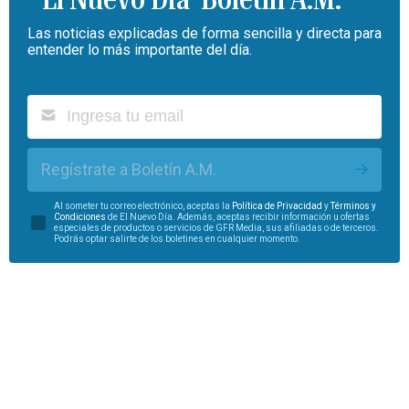
Las noticias explicadas de forma sencilla y directa para
entender lo más importante del día.
Regístrate a Boletín A.M.
Al someter tu correo electrónico, aceptas la
Política de Privacidad
y
Términos y
Condiciones
de El Nuevo Día. Además, aceptas recibir información u ofertas
especiales de productos o servicios de GFR Media, sus afiliadas o de terceros.
Podrás optar salirte de los boletines en cualquier momento.